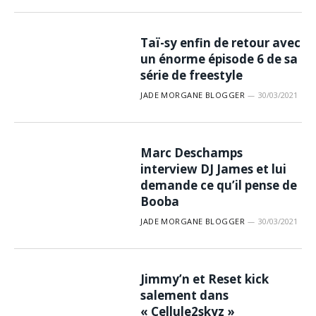
Taï-sy enfin de retour avec
un énorme épisode 6 de sa
série de freestyle
JADE MORGANE BLOGGER
30/03/2021
Marc Deschamps
interview DJ James et lui
demande ce qu’il pense de
Booba
JADE MORGANE BLOGGER
30/03/2021
Jimmy’n et Reset kick
salement dans
« Cellule2skyz »