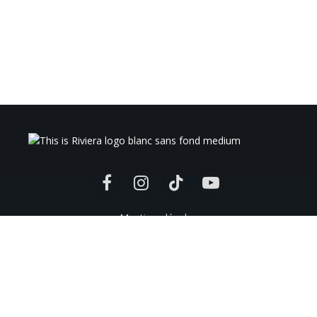
Facebook
Instagram
TikTok
YouTube
Mentions légales
Politique de confidentialité
Conditions générales d’utilisation
Conditions générales de vente
Politique de remboursement
Promotion artistes