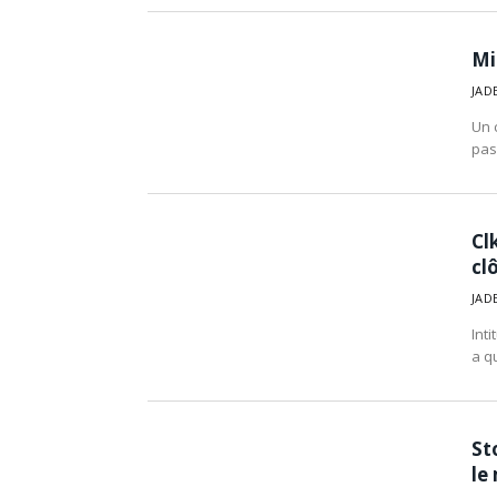
Mi
JAD
Un 
pas
Cl
clô
JAD
Inti
a q
St
le