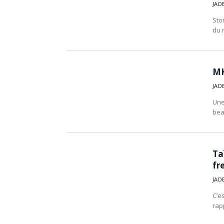
JAD
Sto
du 
MK
JAD
Une
bea
Ta
fr
JAD
C’e
rap