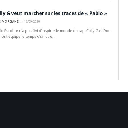
lly G veut marcher sur les traces de « Pablo »
E MORGANE
16/09/2020
lo Escobar n’a pas fini d’inspirer le monde du rap. Colly G et Don
 font équipe le temps d’un titre…