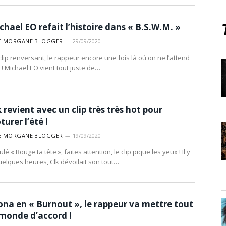
chael EO refait l’histoire dans « B.S.W.M. »
E MORGANE BLOGGER
29/09/2020
clip renversant, le rappeur encore une fois là où on ne l’attend
 ! Michael EO vient tout juste de…
k revient avec un clip très très hot pour
turer l’été !
E MORGANE BLOGGER
19/09/2020
tulé « Bouge ta tête », faites attention, le clip pique les yeux ! Il y
uelques heures, Clk dévoilait son tout…
ona en « Burnout », le rappeur va mettre tout
 monde d’accord !