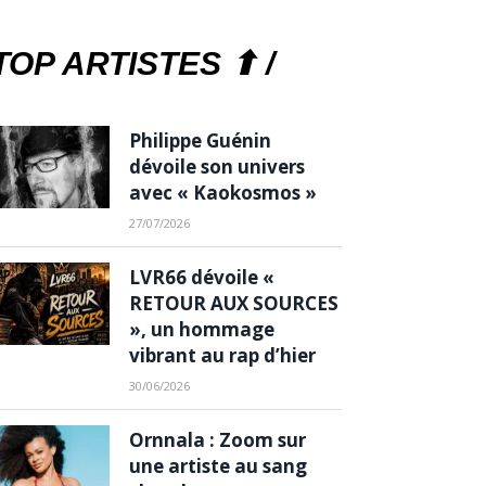
TOP ARTISTES ⬆ /
Philippe Guénin
dévoile son univers
avec « Kaokosmos »
27/07/2026
LVR66 dévoile «
RETOUR AUX SOURCES
», un hommage
vibrant au rap d’hier
30/06/2026
Ornnala : Zoom sur
une artiste au sang