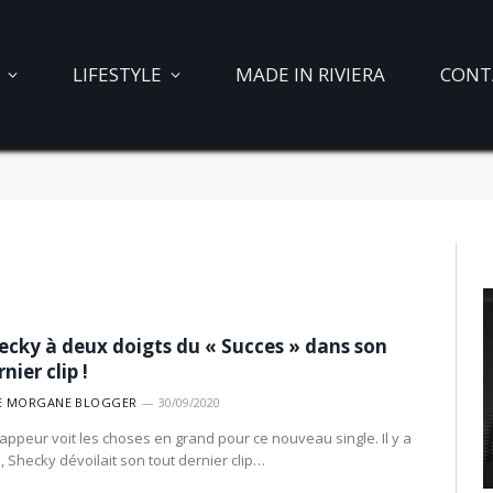
LIFESTYLE
MADE IN RIVIERA
CONT
ecky à deux doigts du « Succes » dans son
nier clip !
E MORGANE BLOGGER
30/09/2020
rappeur voit les choses en grand pour ce nouveau single. Il y a
, Shecky dévoilait son tout dernier clip…