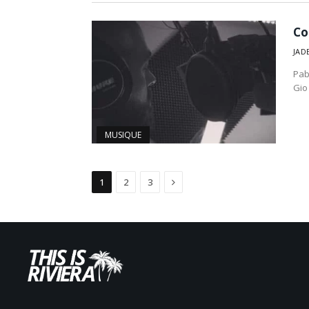
Co
JAD
Pab
Gio
MUSIQUE
Suivant
1
2
3