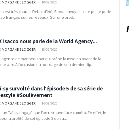
E MORGANE BLOGGER
18/09/2020
na est très chaud ! Début d’été, Stona envoyait cette petite perle
rap français sur les réseaux. Sur une prod…
 Isacco nous parle de la World Agency…
E MORGANE BLOGGER
18/09/2020
 agence de mannequinat qui prône la mise en avant de la
uté afro.À l’occasion du tournage de son dernier clip…
ï-sy survolté dans l’épisode 5 de sa série de
eestyle #Soulèvement
E MORGANE BLOGGER
16/09/2020
st un Taï-sy engagé que l’on retrouve face caméra. En effet, le
peur a profité de cet épisode 5 de sa…