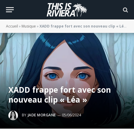
Accueil
»
Musique
»
XADD frappe fort avec son nouveau clip « Léa »
XADD frappe fort avec son
nouveau clip « Léa »
BY
JADE MORGANE
05/06/2024