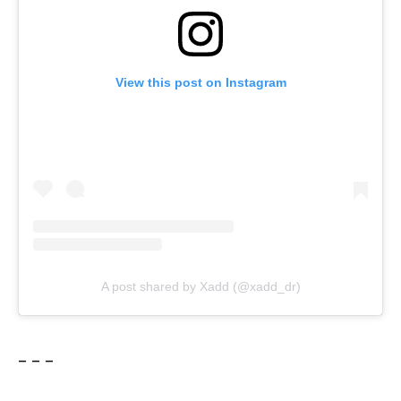
View this post on Instagram
A post shared by Xadd (@xadd_dr)
– – –