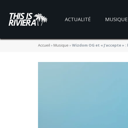
ACTUALITÉ
MUSIQUE
Accueil
»
Musique
»
Wizdom OG et « J’accepte » : 