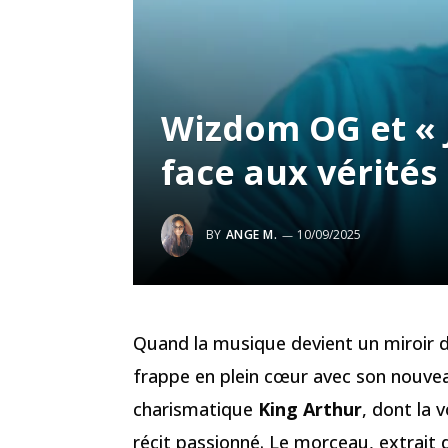
Wizdom OG et « J
face aux vérités
BY
ANGE M.
10/09/2025
Quand la musique devient un miroir d
frappe en plein cœur avec son nouve
charismatique
King Arthur
, dont la
récit passionné. Le morceau, extrait 