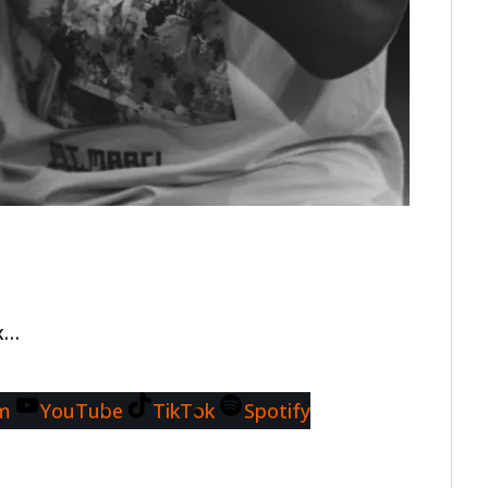
x…
am
YouTube
TikTok
Spotify