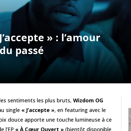
’accepte » : l’amour
 du passé
es sentiments les plus bruts,
Wizdom OG
au single
« J’accepte »
, en featuring avec le
 voix douce apporte une touche lumineuse à ce
de l’EP
« À Cœur Ouvert »
(bientôt disponible