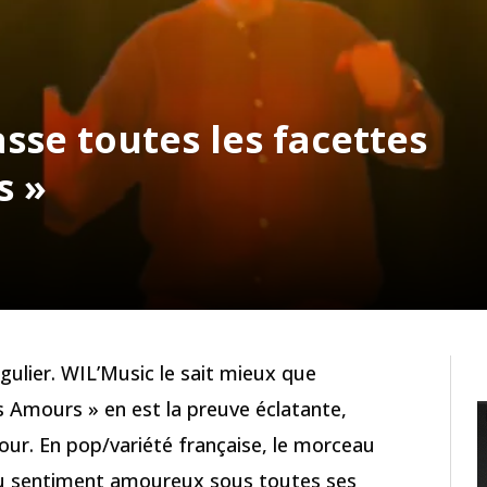
se toutes les facettes
s »
gulier. WIL’Music le sait mieux que
s Amours » en est la preuve éclatante,
our. En pop/variété française, le morceau
du sentiment amoureux sous toutes ses