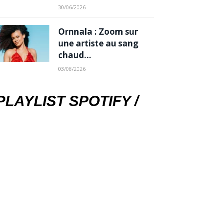
30/06/2026
Ornnala : Zoom sur
une artiste au sang
chaud…
03/08/2026
PLAYLIST SPOTIFY /