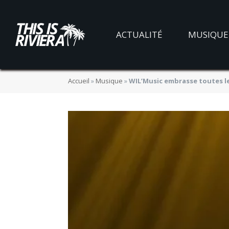
ACTUALITÉ
MUSIQUE
Accueil
»
Musique
»
WIL’Music embrasse toutes le