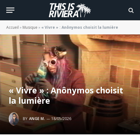
Accueil
»
Musique
»
« Vivre » : Anônymos choisit la lumière
« Vivre » : Anônymos choisit
la lumière
BY
ANGE M.
18/05/2026