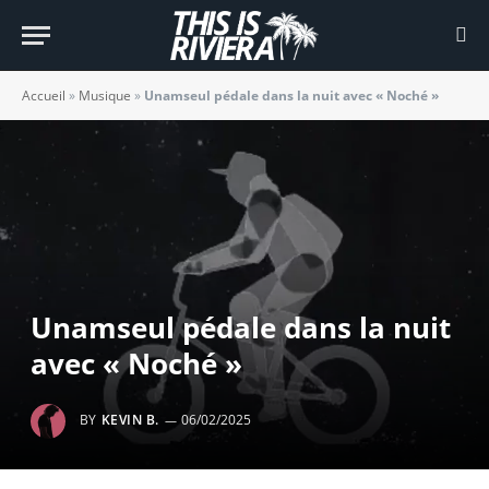
Accueil
»
Musique
»
Unamseul pédale dans la nuit avec « Noché »
Unamseul pédale dans la nuit
avec « Noché »
BY
KEVIN B.
06/02/2025