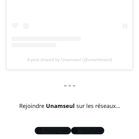
A post shared by Unamseul (@unamleseul)
– – –
Rejoindre
Unamseul
sur les réseaux…
Instagram
YouTube