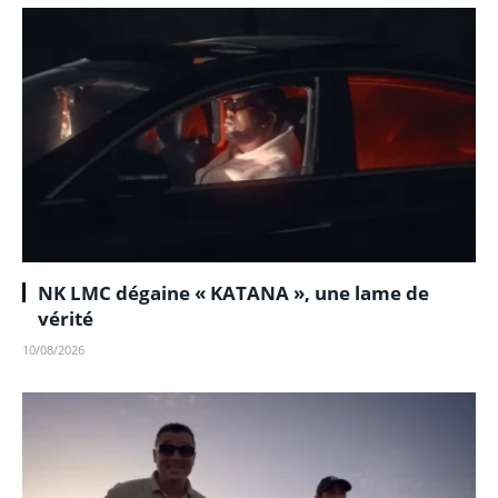
NK LMC dégaine « KATANA », une lame de
vérité
10/08/2026