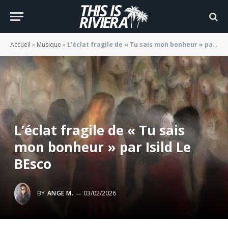
Accueil
»
Musique
»
L’éclat fragile de « Tu sais mon bonheur » par Isild Le BEsco
L’éclat fragile de « Tu sais
mon bonheur » par Isild Le
BEsco
BY
ANGE M.
03/02/2026