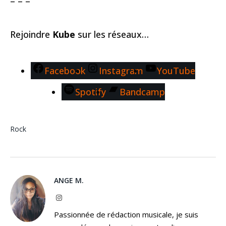
– – –
Rejoindre
Kube
sur les réseaux…
Facebook
Instagram
YouTube
Spotify
Bandcamp
Rock
ANGE M.
Instagram
Passionnée de rédaction musicale, je suis