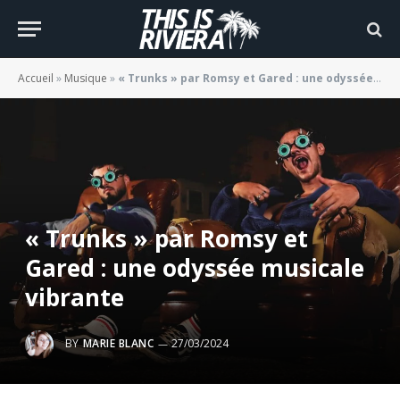
Accueil
»
Musique
»
« Trunks » par Romsy et Gared : une odyssée musicale vibrante
« Trunks » par Romsy et
Gared : une odyssée musicale
vibrante
BY
MARIE BLANC
27/03/2024