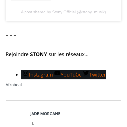
A post shared by Stony Officiel (@stony_musik)
– – –
Rejoindre
STONY
sur les réseaux…
Instagram
YouTube
Twitter
Afrobeat
JADE MORGANE
Facebook