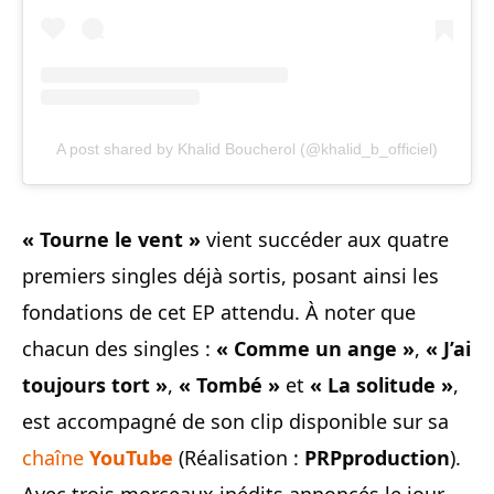
A post shared by Khalid Boucherol (@khalid_b_officiel)
« Tourne le vent »
vient succéder aux quatre
premiers singles déjà sortis, posant ainsi les
fondations de cet EP attendu. À noter que
chacun des singles :
« Comme un ange »
,
« J’ai
toujours tort »
,
« Tombé »
et
« La solitude »
,
est accompagné de son clip disponible sur sa
chaîne
YouTube
(Réalisation :
PRPproduction
).