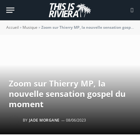
Accueil
»
Musique
»
Zoom sur Thierry MP, la nouvelle sensation gospel du moment
Zoom sur Thierry MP, la
nouvelle sensation gospel du
moment
BY
JADE MORGANE
08/06/2023