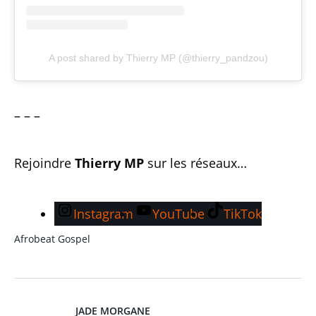
A post shared by Thierry MP (@thierry_pandzou)
– – –
Rejoindre
Thierry MP
sur les réseaux…
Instagram
YouTube
TikTok
Afrobeat
Gospel
JADE MORGANE