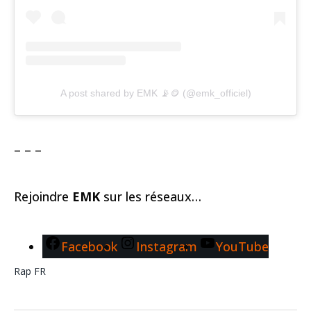
A post shared by EMK 📡🪙 (@emk_officiel)
– – –
Rejoindre
EMK
sur les réseaux…
Facebook
Instagram
YouTube
Rap FR