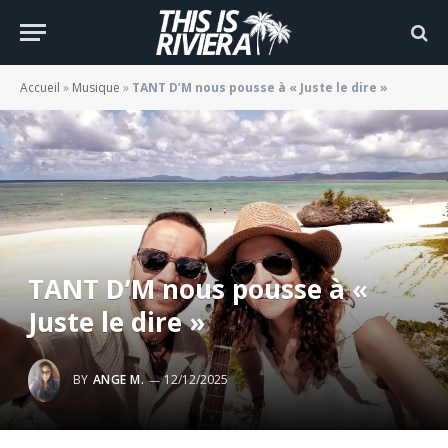
Accueil
»
Musique
»
TANT D’M nous pousse à « Juste le dire »
TANT D’M nous pousse à «
Juste le dire »
BY
ANGE M.
12/12/2025