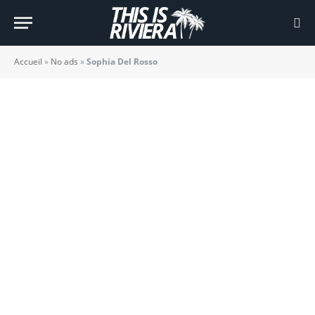
Sophia Del Rosso
BY
KEVIN B.
23/01/2025
Accueil
»
No ads
»
Sophia Del Rosso