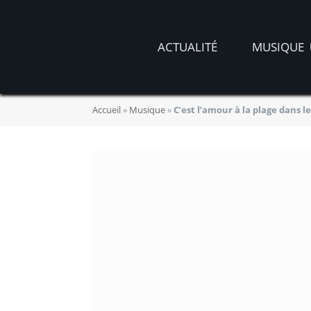
ACTUALITÉ
MUSIQUE
Accueil
»
Musique
»
C’est l’amour à la plage dans 