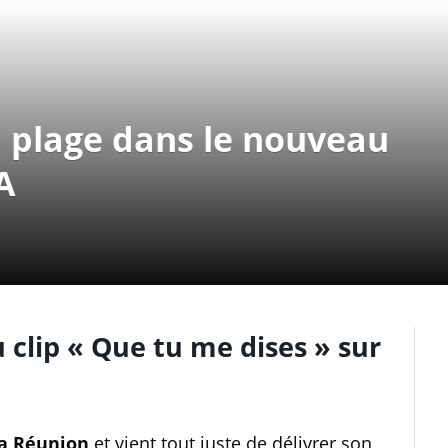
la plage dans le nouveau
A
clip « Que tu me dises » sur
La Réunion
et vient tout juste de délivrer son