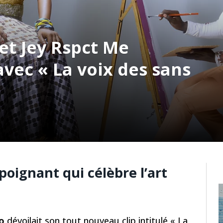
et Jey Rspct Me
avec « La voix des sans
oignant qui célèbre l’art
o
dévoilait son tout nouveau clip intitulé « La