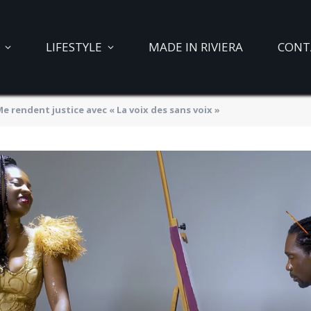
LIFESTYLE
MADE IN RIVIERA
CONT
e rendent justice avec « La voix des sans voix »