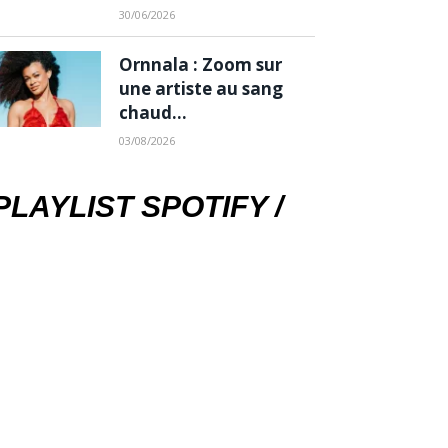
30/06/2026
Ornnala : Zoom sur
une artiste au sang
chaud…
03/08/2026
PLAYLIST SPOTIFY /