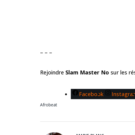
– – –
Rejoindre
Slam Master No
sur les r
Facebook
Instagr
Afrobeat