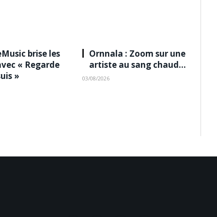
Music brise les
Ornnala : Zoom sur une
avec « Regarde
artiste au sang chaud…
suis »
03/08/2026