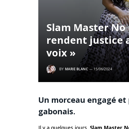
Slam Master No 
rendent justice 
voix »
BY
MARIE BLANC
15/06/2024
Un morceau engagé et p
gabonais.
Il y a quelques jours,
Slam Master N