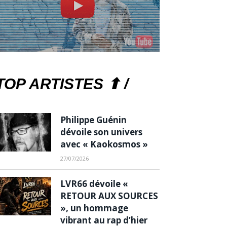
TOP ARTISTES ⬆ /
Philippe Guénin
dévoile son univers
avec « Kaokosmos »
27/07/2026
LVR66 dévoile «
RETOUR AUX SOURCES
», un hommage
vibrant au rap d’hier