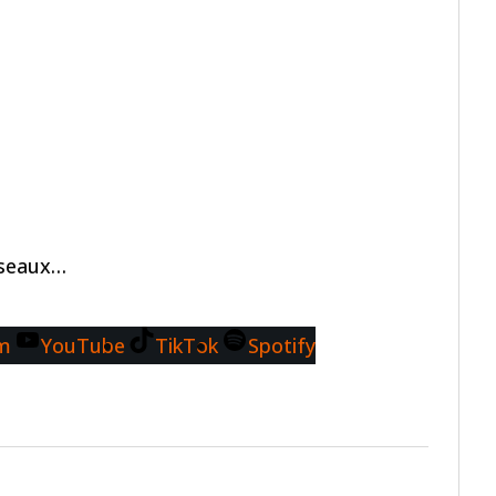
éseaux…
am
YouTube
TikTok
Spotify