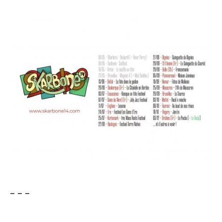
– – –