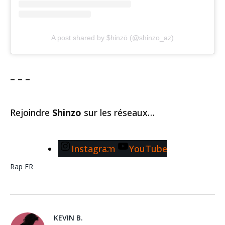
A post shared by $hinzō (@shinzo_az)
– – –
Rejoindre
Shinzo
sur les réseaux…
Instagram
YouTube
Rap FR
KEVIN B.