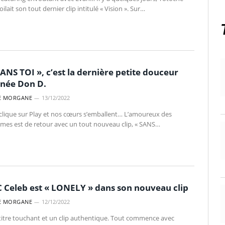
ilait son tout dernier clip intitulé « Vision ». Sur…
SANS TOI », c’est la dernière petite douceur
gnée Don D.
E MORGANE
13/12/2022
clique sur Play et nos cœurs s’emballent… L’amoureux des
mes est de retour avec un tout nouveau clip, « SANS…
 Celeb est « LONELY » dans son nouveau clip
E MORGANE
12/12/2022
titre touchant et un clip authentique. Tout commence avec