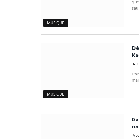
que
sau
MUSIQUE
Dé
Ka
JAD
L’a
mar
MUSIQUE
Gā
no
JAD