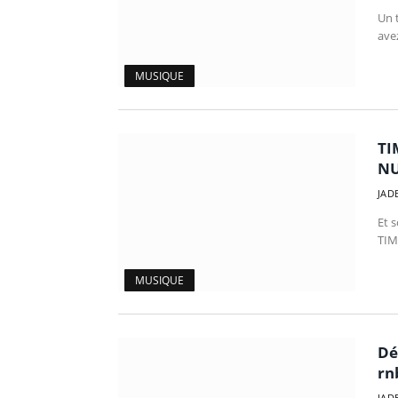
Un t
ave
MUSIQUE
TI
NU
JAD
Et s
TIM
MUSIQUE
Dé
rn
JAD