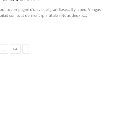
tout accompagné d’un visuel grandiose… Il y a peu, Vengas
ilait son tout dernier clip intitulé « Nous deux ».…
Suivant
…
64