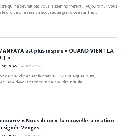
itre qui ne devrait pas vous laisser indifférent… Aujourd’hui, vous
z le droit à une session acoustique grandiose sur This…
MANFAYA est plus inspiré « QUAND VIENT LA
IT »
E MORGANE
06/12/2022
on dernier clip en est la preuve… Il y a quelques jours,
ANFAYA dévoilait son tout dernier clip intitulé «…
couvrez « Nous deux », la nouvelle sensation
b signée Vengas
E MORGANE
03/12/2022