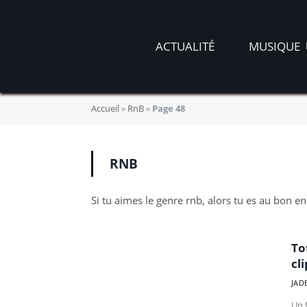
ACTUALITÉ
MUSIQUE
Accueil
»
RnB
»
Page 48
RNB
Si tu aimes le genre rnb, alors tu es au bon en
To
cli
JAD
Un 