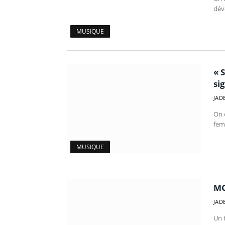
dévo
MUSIQUE
« 
si
JAD
On 
fem
MUSIQUE
MC
JAD
Un 