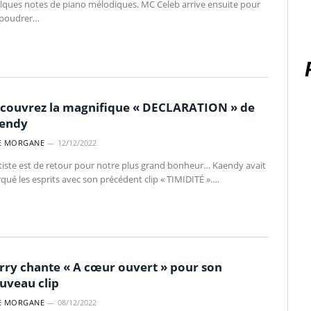
lques notes de piano mélodiques. MC Celeb arrive ensuite pour
poudrer…
couvrez la magnifique « DECLARATION » de
endy
E MORGANE
12/12/2022
rtiste est de retour pour notre plus grand bonheur… Kaendy avait
qué les esprits avec son précédent clip « TIMIDITÉ ».…
rry chante « A cœur ouvert » pour son
uveau clip
E MORGANE
08/12/2022