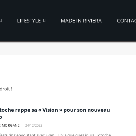
LIFESTYLE
MADE IN RIVIERA
CONTA
droit !
toche rappe sa « Vision » pour son nouveau
p
E MORGANE
24/12/2022
featuring envoutant avec Evan… Il y a quelques jours, Totoche