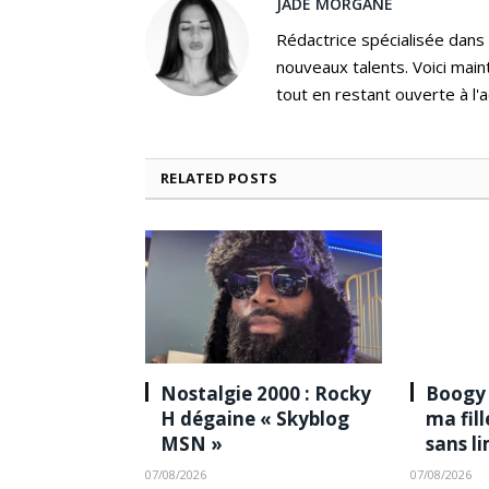
JADE MORGANE
Rédactrice spécialisée dans
nouveaux talents. Voici main
tout en restant ouverte à l'a
RELATED
POSTS
Nostalgie 2000 : Rocky
Boogy 
H dégaine « Skyblog
ma fil
MSN »
sans l
07/08/2026
07/08/2026