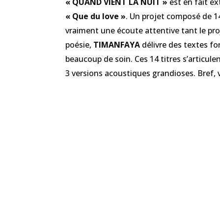
« QUAND VIENT LA NUIT »
est en fait e
« Que du love »
. Un projet composé de 14
vraiment une écoute attentive tant le pro
poésie,
TIMANFAYA
délivre des textes fo
beaucoup de soin. Ces 14 titres s’articul
3 versions acoustiques grandioses. Bref,