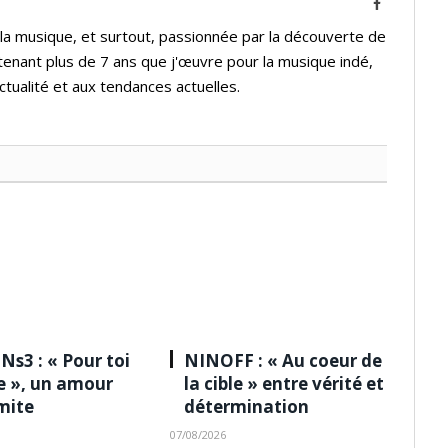
Facebook
 la musique, et surtout, passionnée par la découverte de
tenant plus de 7 ans que j'œuvre pour la musique indé,
ctualité et aux tendances actuelles.
Ns3 : « Pour toi
NINOFF : « Au coeur de
le », un amour
la cible » entre vérité et
imite
détermination
07/08/2026