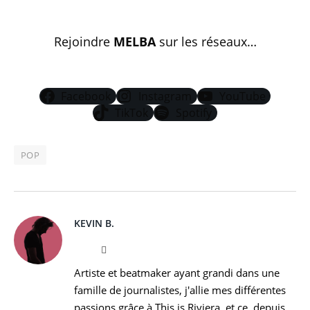
Rejoindre
MELBA
sur les réseaux…
Facebook
Instagram
YouTube
TikTok
Spotify
POP
KEVIN B.
Website
Instagram
Artiste et beatmaker ayant grandi dans une
famille de journalistes, j'allie mes différentes
passions grâce à This is Riviera, et ce, depuis