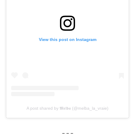
View this post on Instagram
A post shared by 𝕸𝖊𝖑𝖇𝖆 (@melba_la_vraie)
– – –