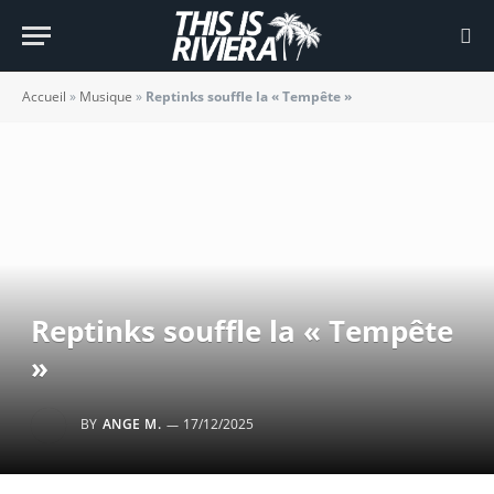
Accueil
»
Musique
»
Reptinks souffle la « Tempête »
Reptinks souffle la « Tempête
»
BY
ANGE M.
17/12/2025