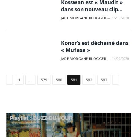
Kosswan est « Maudit »
dans son nouveau clip…
JADE MORGANE BLOGGER
15/09/2020
Konor’s est déchainé dans
« Mufasa »
JADE MORGANE BLOGGER
14/09/2020
Précédent
Suivant
1
…
579
580
581
582
583