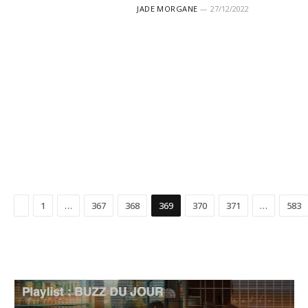
JADE MORGANE
27/12/2022
Précédent
1
…
367
368
369
370
371
…
583