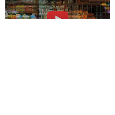
TOP ARTISTES ⬆ /
Aya Nakamura : histoire
complète de ses relations
amoureuses et de ses couples
04/06/2026
LVR66 dévoile « RETOUR AUX