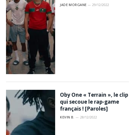
JADE MORGANE
29/12/2022
Oby One « Terrain », le clip
qui secoue le rap-game
français ! [Paroles]
KEVIN B.
28/12/2022