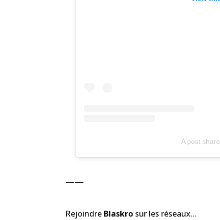
A post share
——
Rejoindre
Blaskro
sur les réseaux…