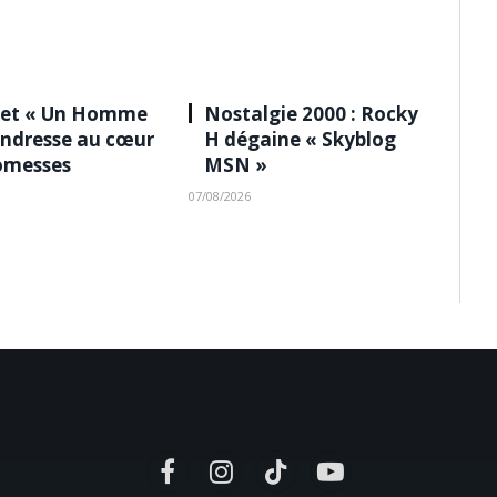
 et « Un Homme
Nostalgie 2000 : Rocky
tendresse au cœur
H dégaine « Skyblog
omesses
MSN »
07/08/2026
Facebook
Instagram
TikTok
YouTube