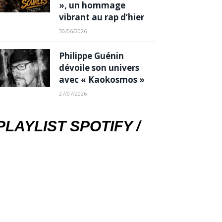
», un hommage
vibrant au rap d’hier
30/06/2026
Philippe Guénin
dévoile son univers
avec « Kaokosmos »
27/07/2026
PLAYLIST SPOTIFY /