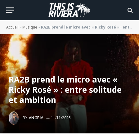
Accueil
»
Musique
»
RA2B prend le micro avec « Ricky Rosé » : entre solitude et ambition
RA2B prend le micro avec «
Ricky Rosé » : entre solitude
et ambition
BY
ANGE M.
11/11/2025