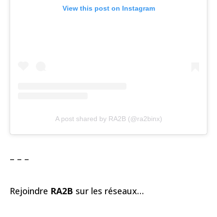
View this post on Instagram
A post shared by RA2B (@ra2binx)
– – –
Rejoindre
RA2B
sur les réseaux…