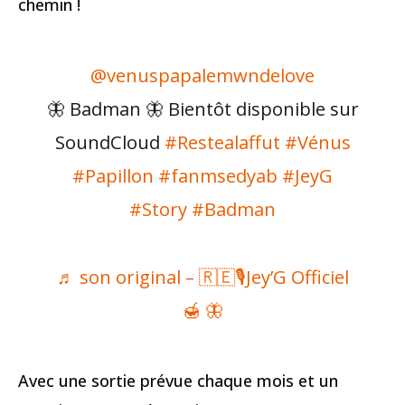
chemin !
@venuspapalemwndelove
🦋 Badman 🦋 Bientôt disponible sur
SoundCloud
#Restealaffut
#Vénus
#Papillon
#fanmsedyab
#JeyG
#Story
#Badman
♬ son original – 🇷🇪🎙️Jey’G Officiel
🍯 🦋
Avec une sortie prévue chaque mois et un