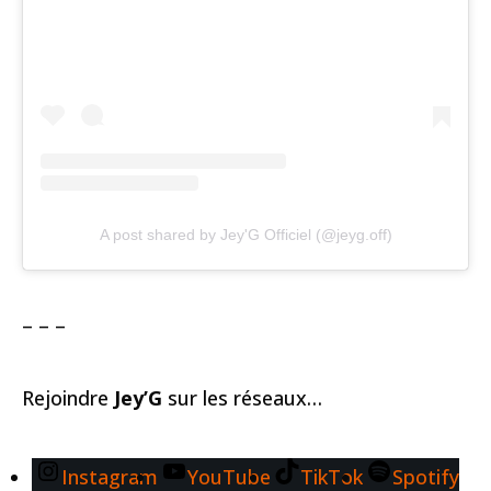
A post shared by Jey'G Officiel (@jeyg.off)
– – –
Rejoindre
Jey’G
sur les réseaux…
Instagram
YouTube
TikTok
Spotify