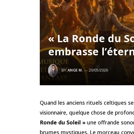
« La Ronde du So
embrasse l’étern
BY
ANGE M.
20/05/2026
Quand les anciens rituels celtiques s
visionnaire, quelque chose de profon
Ronde du Soleil »
une offrande sonore
brumes mystiques. Le morceau conv