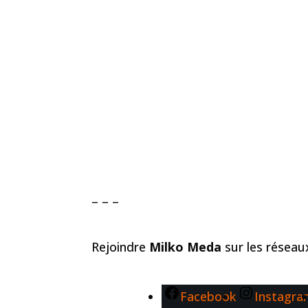
– – –
Rejoindre
Milko Meda
sur les résea
Facebook
Instagr