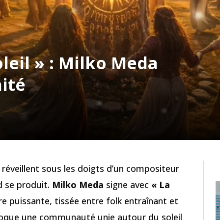
leil » : Milko Meda
ité
e réveillent sous les doigts d’un compositeur
d se produit.
Milko Meda
signe avec
« La
 puissante, tissée entre folk entraînant et
oque une communauté unie autour du soleil