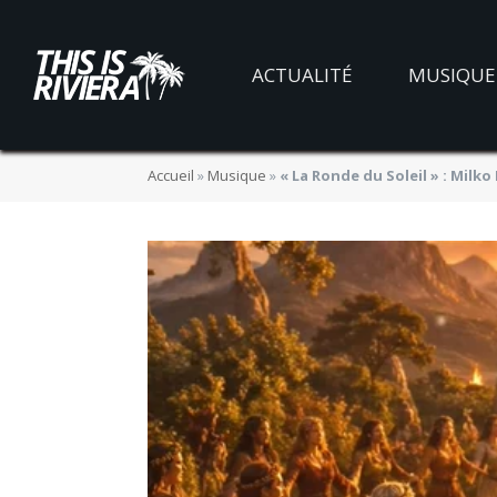
ACTUALITÉ
MUSIQUE
Accueil
»
Musique
»
« La Ronde du Soleil » : Milk