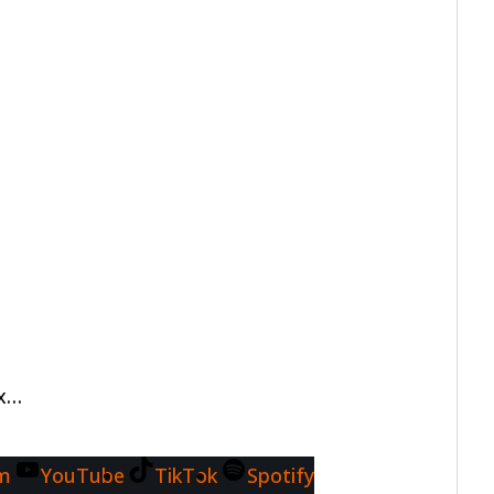
ux…
am
YouTube
TikTok
Spotify