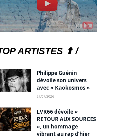
TOP ARTISTES ⬆ /
Philippe Guénin
dévoile son univers
avec « Kaokosmos »
27/07/2026
LVR66 dévoile «
RETOUR AUX SOURCES
», un hommage
vibrant au rap d’hier