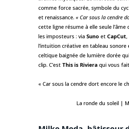
comme force sacrée, symbole du cycle
et renaissance.
« Car sous la cendre d
cette ligne résume à elle seule l’âme du
les imposteurs : via
Suno
et
CapCut
,
l’intuition créative en tableau sonore 
celtique baignée de lumière dorée qu
clip. C’est
This is Riviera
qui vous fai
« Car sous la cendre dort encore le 
La ronde du soleil | 
Milko Meda, bâtisseur