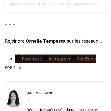
A post shared by ORNELLA TEMPESTA (@ornellatempestaofficiel)
– – –
Rejoindre
Ornella Tempesta
sur les réseaux…
Facebook
Instagram
YouTube
POP
Rock
JADE MORGANE
Facebook
Rédactrice spécialisée dans la musique, et