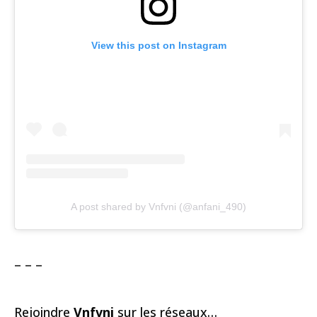
View this post on Instagram
A post shared by Vnfvni (@anfani_490)
– – –
Rejoindre
Vnfvni
sur les réseaux…