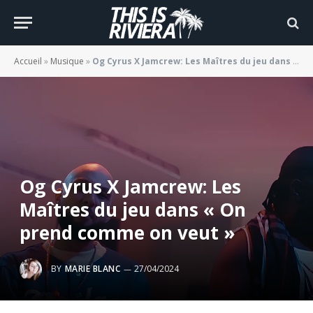
Accueil
»
Musique
»
Og Cyrus X Jamcrew: Les Maîtres du jeu dans « On prend comme on veut »
Og Cyrus X Jamcrew: Les
Maîtres du jeu dans « On
prend comme on veut »
BY
MARIE BLANC
27/04/2024