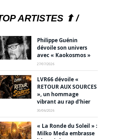
TOP ARTISTES ⬆ /
Philippe Guénin
dévoile son univers
avec « Kaokosmos »
27/07/2026
LVR66 dévoile «
RETOUR AUX SOURCES
», un hommage
vibrant au rap d’hier
30/06/2026
« La Ronde du Soleil » :
Milko Meda embrasse