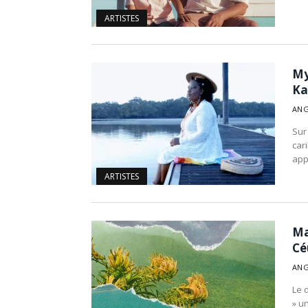
ARTISTES
My
Ka
ANG
Sur
car
app
ARTISTES
Ma
Cé
ANG
Le 
» u