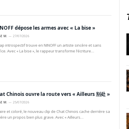
NOFF dépose les armes avec « La bise »
E M.
27/07/2026
rap introspectif trouve en NINOFF un artiste sincère et sans
fice. Avec « La bise », le rappeur transforme l’écriture…
at Chinois ouvre la route vers « Ailleurs 别处 »
E M.
25/07/2026
aire et coloré, le nouveau clip de Chat Chinois cache derrière sa
ière un propos bien plus grave. Avec « Ailleurs…