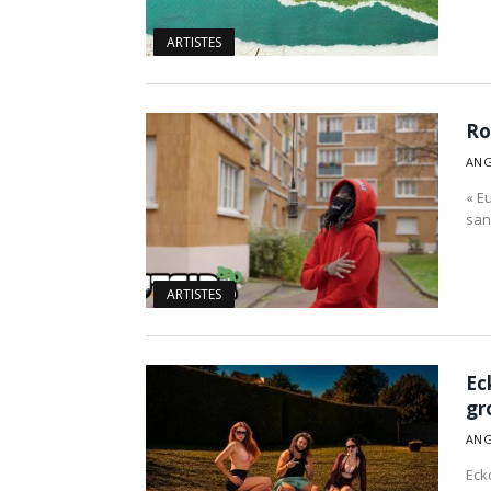
ARTISTES
Ro
ANG
« E
sans
ARTISTES
Ec
gr
ANG
Eck