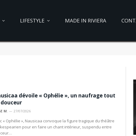
LIFESTYLE
MADE IN RIVIERA
CONT
usicaa dévoile « Ophélie », un naufrage tout
 douceur
E M.
27/07/2026
c « Ophélie », Nausicaa convoque la figure tragique du théâtre
kespearien pour en faire un chant intérieur, suspendu entre
ceur…