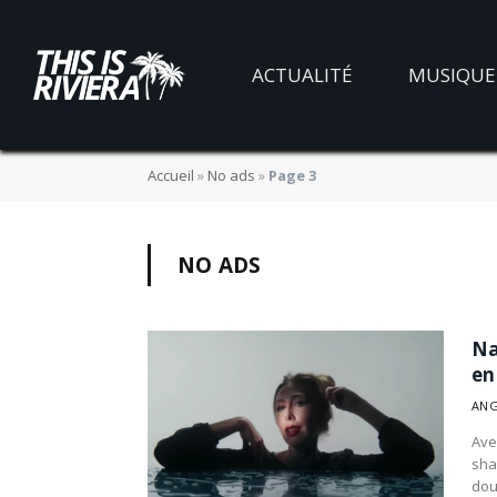
ACTUALITÉ
MUSIQUE
Accueil
»
No ads
»
Page 3
NO ADS
Na
en
ANG
Ave
sha
dou