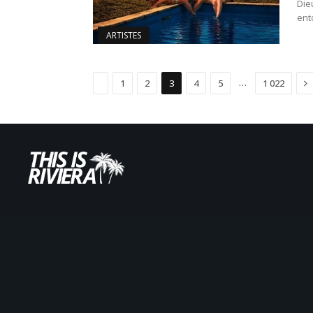
Die
ent
ARTISTES
Précédent
Su
…
1
2
3
4
5
1 022