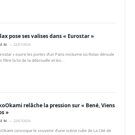
lax pose ses valises dans « Eurostar »
E M.
22/07/2026
urostar » ouvre les portes d’un Paris nocturne où Rolax déroule
 filtre la loi de la débrouille et les…
koOkami relâche la pression sur « Bené, Viens
os »
E M.
22/07/2026
oOkami convoque le souvenir d’une scène culte de La Cité de