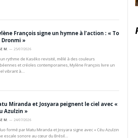
lène François signe un hymne à l’action : « To
 Dronmi »
E M.
25/07/2026
 un rythme de Kaséko revisité, mêlé à des couleurs
ibéennes et créoles contemporaines, Mylène François livre un
el vibrant à…
tu Miranda et Josyara peignent le ciel avec «
u Azulzin »
E M.
24/07/2026
duo formé par Matu Miranda et Josyara signe avec « Céu Azulzin
ne escale sonore au cœur du Brésil…