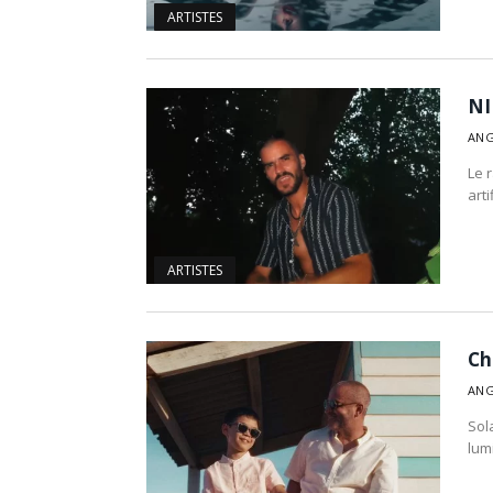
ARTISTES
NI
ANG
Le 
arti
ARTISTES
Ch
ANG
Sol
lum