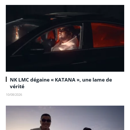
NK LMC dégaine « KATANA », une lame de
vérité
10/08/2026