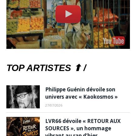
TOP ARTISTES ⬆ /
Philippe Guénin dévoile son
univers avec « Kaokosmos »
27/07/2026
LVR66 dévoile « RETOUR AUX
SOURCES », un hommage
vibrant au rap d’hier