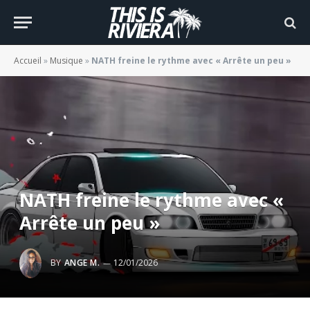
Accueil
»
Musique
»
NATH freine le rythme avec « Arrête un peu »
NATH freine le rythme avec «
Arrête un peu »
BY
ANGE M.
12/01/2026