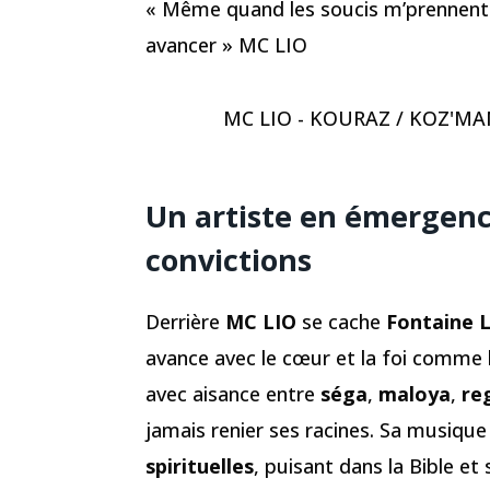
« Même quand les soucis m’prennent l
avancer » MC LIO
MC LIO - KOURAZ / KOZ'MAN L
Un artiste en émergence
convictions
Derrière
MC LIO
se cache
Fontaine L
avance avec le cœur et la foi comme b
avec aisance entre
séga
,
maloya
,
re
jamais renier ses racines. Sa musique
spirituelles
, puisant dans la Bible et