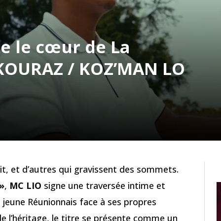
re le cœur de La
 KOURAZ / KOZ’MAN LO
it, et d’autres qui gravissent des sommets.
»
,
MC LIO
signe une traversée intime et
n jeune Réunionnais face à ses propres
de l’héritage, le titre se présente comme un