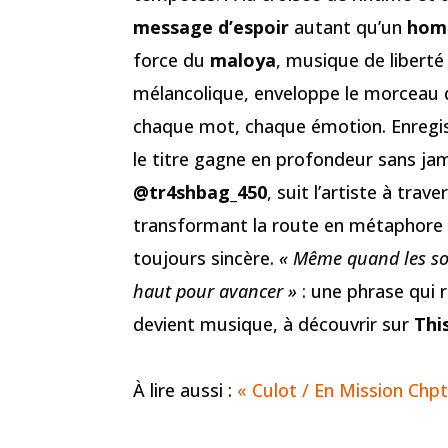
message d’espoir
autant qu’un
homm
force du
maloya
, musique de liberté
mélancolique, enveloppe le morceau d’
chaque mot, chaque émotion. Enregis
le titre gagne en profondeur sans jam
@tr4shbag_450
, suit l’artiste à tra
transformant la route en métaphore d
toujours sincère.
« Même quand les sou
haut pour avancer »
: une phrase qui 
devient musique, à découvrir sur
This
À lire aussi :
« Culot / En Mission Chpt.