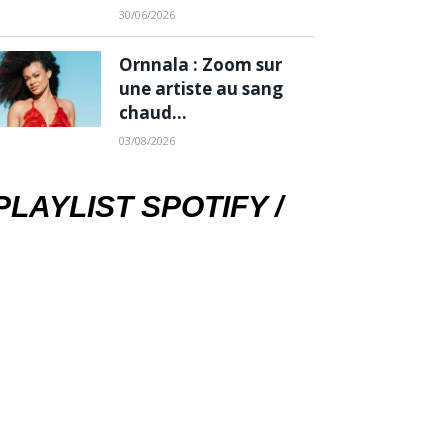
30/06/2026
Ornnala : Zoom sur
une artiste au sang
chaud…
03/08/2026
PLAYLIST SPOTIFY /