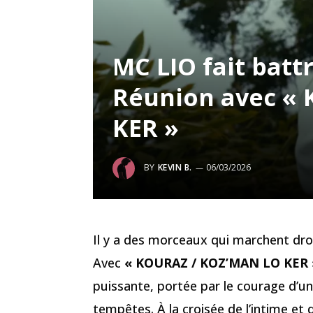
MC LIO fait batt
Réunion avec «
KER »
BY
KEVIN B.
06/03/2026
Il y a des morceaux qui marchent dro
Avec
« KOURAZ / KOZ’MAN LO KER 
puissante, portée par le courage d’u
tempêtes. À la croisée de l’intime et 