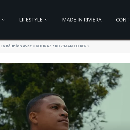
LIFESTYLE
MADE IN RIVIERA
CONT
e La Réunion avec « KOURAZ / KOZ’MAN LO KER »