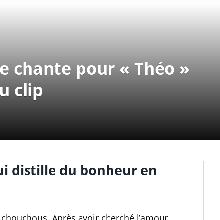
ue chante pour « Théo »
 clip
ui distille du bonheur en
s chouchous. Après avoir cherché l’amour