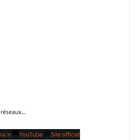
 réseaux…
gram
YouTube
Site officiel