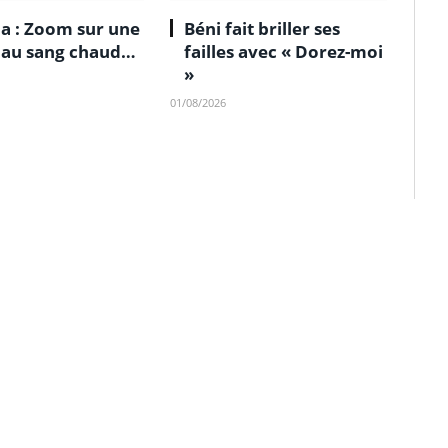
a : Zoom sur une
Béni fait briller ses
e au sang chaud…
failles avec « Dorez-moi
»
01/08/2026