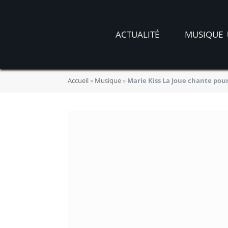
ACTUALITÉ
MUSIQUE
Accueil
»
Musique
»
Marie Kiss La Joue chante pou