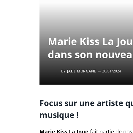
Marie Kiss La Jo
dans son nouveau
BY
JADE MORGANE
26/01/2024
Focus sur une artiste q
musique !
Marie Kiss La Joue
fait partie de no