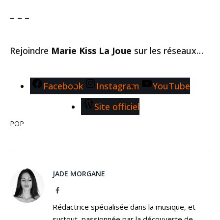
– – –
Rejoindre
Marie Kiss La Joue
sur les réseaux…
Facebook
Instagram
YouTube
Site officiel
POP
JADE MORGANE
Facebook
Rédactrice spécialisée dans la musique, et
surtout, passionnée par la découverte de