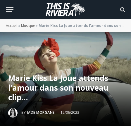
Accueil
»
Musique
»
Marie Kiss La Joue attends l’amour dans son nouveau clip…
Marie Kiss La Joue attends
l’amour dans son nouveau
clip…
BY
JADE MORGANE
12/06/2023