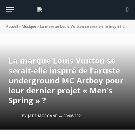
Accueil
»
Musique
»
La marque Louis Vuitton se serait-elle inspiré de l’artiste underground MC Artboy pour leur dernier projet « Men’s Spring » ?
La marque Louis Vuitton se
serait-elle inspiré de l’artiste
underground MC Artboy pour
leur dernier projet « Men’s
Spring » ?
BY
JADE MORGANE
30/06/2021