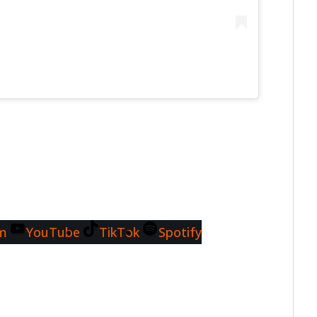
am
YouTube
TikTok
Spotify