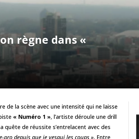
son règne dans «
e de la scène avec une intensité qui ne laisse
 piste
« Numéro 1 »
, l’artiste déroule une drill
la quête de réussite s’entrelacent avec des
me-pro depuis que je vesqui les coups »
. Entre