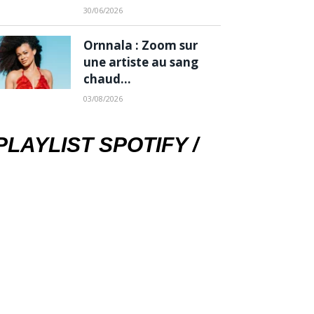
30/06/2026
Ornnala : Zoom sur
une artiste au sang
chaud…
03/08/2026
PLAYLIST SPOTIFY /