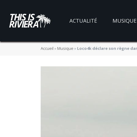
ACTUALITÉ
MUSIQUE
Accueil
»
Musique
»
Loco4k déclare son règne da