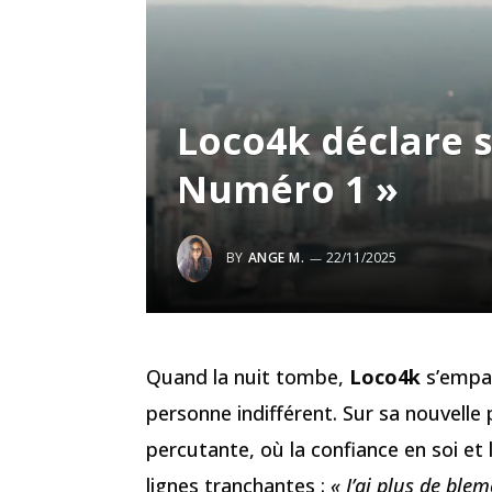
Loco4k déclare 
Numéro 1 »
BY
ANGE M.
22/11/2025
Quand la nuit tombe,
Loco4k
s’empar
personne indifférent. Sur sa nouvelle
percutante, où la confiance en soi et 
lignes tranchantes :
« J’ai plus de ble