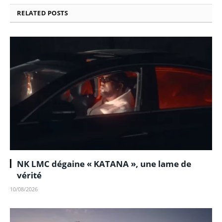
RELATED
POSTS
NK LMC dégaine « KATANA », une lame de
vérité
10/08/2026