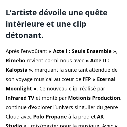
L’artiste dévoile une quête
intérieure
et une clip
détonant.
Après l’envoûtant
« Acte I : Seuls Ensemble »
,
Rimebo
revient parmi nous avec
« Acte II :
Kalopsia »
, marquant la suite tant attendue de
son voyage musical au cœur de l’EP
« Eternal
Moonlight »
. Ce nouveau clip, réalisé par
Infrared TV
et monté par
Motionis Production
,
continue d’explorer l’univers singulier du genre
Cloud avec
Polo Propane
à la prod et
AK
Studio
au mix/master pour la musique. Avec
«