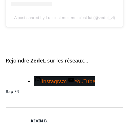
A post shared by Lui c’est moi, moi c’est lui (@zedel_zl)
– – –
Rejoindre
ZedeL
sur les réseaux…
Instagram
YouTube
Rap FR
KEVIN B.