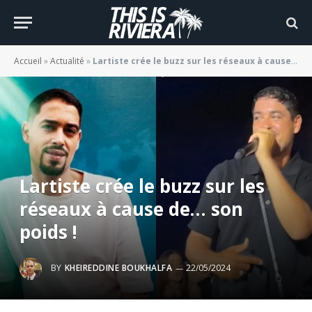
Accueil
»
Actualité
»
Lartiste crée le buzz sur les réseaux à cause de… son poids !
Lartiste crée le buzz sur les
réseaux à cause de… son
poids !
BY
KHEIREDDINE BOUKHALFA
22/05/2024