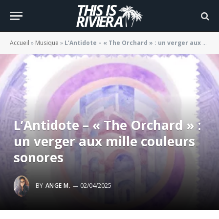
Accueil
»
Musique
»
L’Antidote – « The Orchard » : un verger aux mille couleurs sonores
L’Antidote – « The Orchard » :
un verger aux mille couleurs
sonores
BY
ANGE M.
02/04/2025