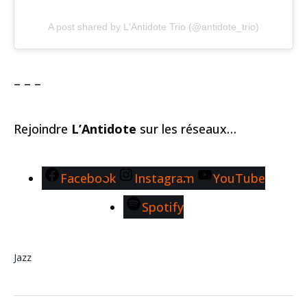
A post shared by L'Antidote Trio (@antidote_trio)
– – –
Rejoindre
L’Antidote
sur les réseaux…
Facebook
Instagram
YouTube
Spotify
Jazz