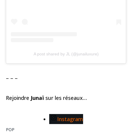
A post shared by JL (@junailuxure)
– – –
Rejoindre
Junaï
sur les réseaux…
Instagram
POP