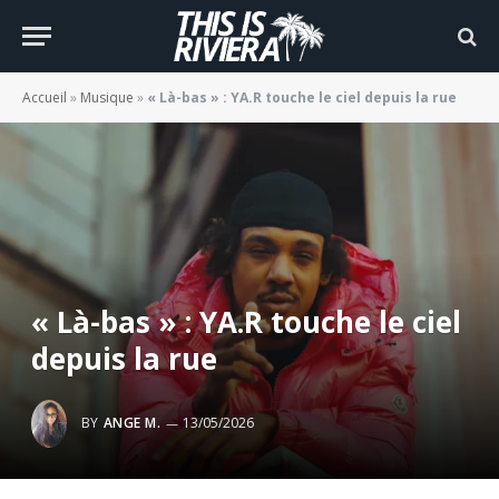
Accueil
»
Musique
»
« Là-bas » : YA.R touche le ciel depuis la rue
« Là-bas » : YA.R touche le ciel
depuis la rue
BY
ANGE M.
13/05/2026