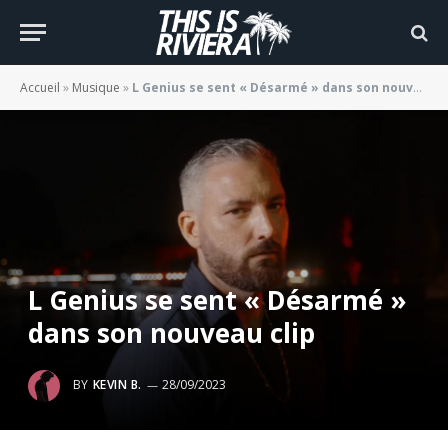
Accueil
»
Musique
»
L Genius se sent « Désarmé » dans son nouveau clip
L Genius se sent « Désarmé »
dans son nouveau clip
BY
KEVIN B.
28/09/2023