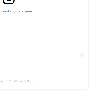
s post on Instagram
by KLG Officiel (@klg_off)