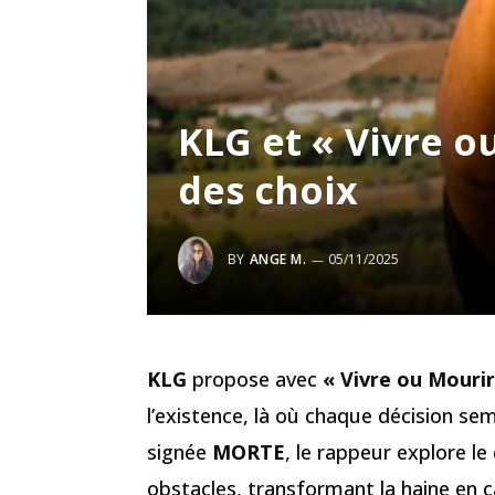
KLG et « Vivre ou
des choix
BY
ANGE M.
05/11/2025
KLG
propose avec
« Vivre ou Mourir
l’existence, là où chaque décision se
signée
MORTE
, le rappeur explore l
obstacles, transformant la haine en c