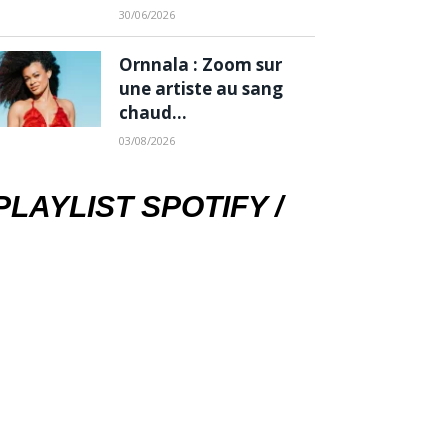
30/06/2026
Ornnala : Zoom sur
une artiste au sang
chaud…
03/08/2026
PLAYLIST SPOTIFY /