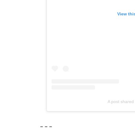
View thi
A post shared 
– – –