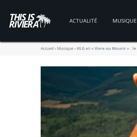
ACTUALITÉ
MUSIQUE
Accueil
»
Musique
»
KLG et « Vivre ou Mourir » : l