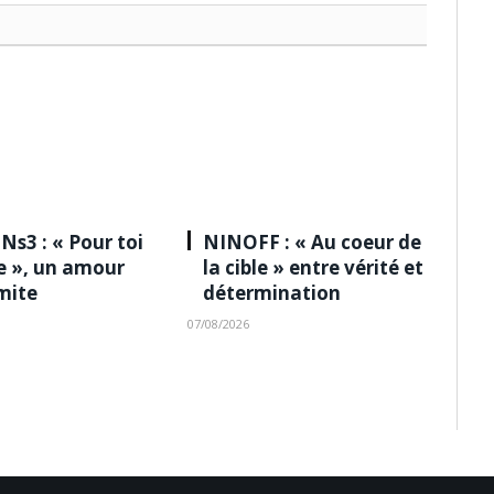
Ns3 : « Pour toi
NINOFF : « Au coeur de
le », un amour
la cible » entre vérité et
imite
détermination
07/08/2026