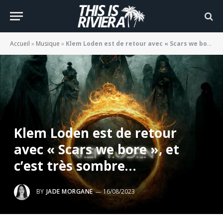
Accueil
»
Musique
»
Klem Loden est de retour avec « Scars we bore », et c’est très sombre…
Klem Loden est de retour
avec « Scars we bore », et
c’est très sombre…
BY
JADE MORGANE
16/08/2023