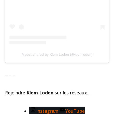
A post shared by Klem Loden (@klemloden)
– – –
Rejoindre
Klem Loden
sur les réseaux…
Instagram
YouTube